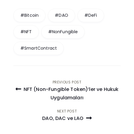
#Bitcoin
#DAO
#DeFi
#NFT
#NonFungible
#SmartContract
Post
PREVIOUS POST
NFT (Non-Fungible Token)’ler ve Hukuk
navigation
Uygulamaları
NEXT POST
DAO, DAC ve LAO