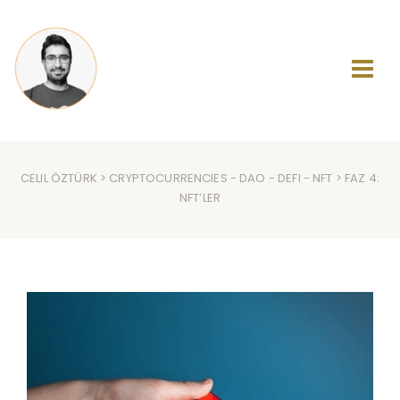
CELIL ÖZTÜRK
>
CRYPTOCURRENCIES
-
DAO
-
DEFI
-
NFT
> FAZ 4:
NFT’LER