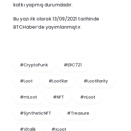
katkı yapmış durumdadır.
Bu yazı ilk olarak 13/09/2021 tarihinde
BTCHaber’de yayımlanmıştır.
#CryptoPunk
#ERC721
#Loot
#LootRar
#LootRarity
#mLoot
#NFT
#nLoot
#SyntheticNFT
#Treasure
#Vitalik
#xLoot