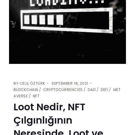
BY
CELIL ÖZTÜRK
SEPTEMBER 18, 2021
BLOCKCHAIN
CRYPTOCURRENCIES
DAO
DEFI
MET
AVERSE
NFT
Loot Nedir, NFT
Çılgınlığının
Neresinde, Loot ve