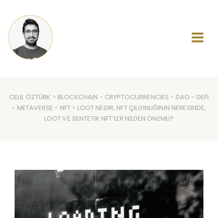
CELIL ÖZTÜRK
>
BLOCKCHAIN
-
CRYPTOCURRENCIES
-
DAO
-
DEFI
-
METAVERSE
-
NFT
> LOOT NEDIR, NFT ÇILGINLIĞININ NERESINDE,
LOOT VE SENTETIK NFT’LER NEDEN ÖNEMLI?