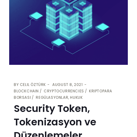
BY
CELIL ÖZTÜRK
AUGUST 8, 2021
BLOCKCHAIN
CRYPTOCURRENCIES
KRIPTOPARA
BORSASI
REGÜLASYONLAR, HUKUK
Security Token,
Tokenizasyon ve
Düzenlemeler