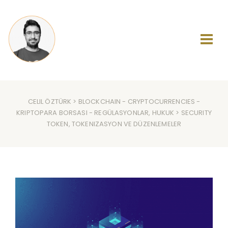
CELIL ÖZTÜRK
>
BLOCKCHAIN
-
CRYPTOCURRENCIES
-
KRIPTOPARA BORSASI
-
REGÜLASYONLAR, HUKUK
> SECURITY
TOKEN, TOKENIZASYON VE DÜZENLEMELER