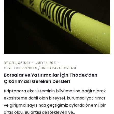
BY
CELIL ÖZTÜRK
JULY 14, 2021
CRYPTOCURRENCIES
KRIPTOPARA BORSASI
Borsalar ve Yatırımcılar İçin Thodex’den
Çıkarılması Gereken Dersler!
Kriptopara ekosisteminin büyümesine bağlı olarak
ekosisteme dahil olan bireysel, kurumsal yatırımcı
ve girişimci sayısında geçtiğimiz aylarda önemli bir
artış oldu. Bu artışı destekleyen ve...