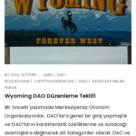
BY
CELIL ÖZTÜRK
JUNE 1, 2021
BLOCKCHAIN
CRYPTOCURRENCIES
DAO
REGÜLASYONLAR,
HUKUK
Wyoming DAO Düzenleme Teklifi
Bir önceki yazımızda Merkeziyetsiz Otonom
Organizasyonlar, DAO’lara genel bir giriş yapmıştık
ve DAO’ların karakteristik özelliklerine ve sunacağı
avantajlara değinerek alt kategoriler olarak DAC ve