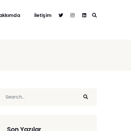
twitter
instagram
linkedin
akkımda
İletişim
Son Yazılar