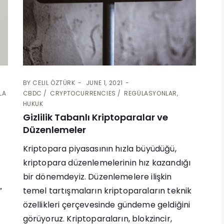
BY
CELIL ÖZTÜRK
JUNE 1, 2021
LA
CBDC
CRYPTOCURRENCIES
REGÜLASYONLAR,
HUKUK
Gizlilik Tabanlı Kriptoparalar ve
Düzenlemeler
Kriptopara piyasasının hızla büyüdüğü,
kriptopara düzenlemelerinin hız kazandığı
bir dönemdeyiz. Düzenlemelere ilişkin
”
temel tartışmaların kriptoparaların teknik
özellikleri çerçevesinde gündeme geldiğini
görüyoruz. Kriptoparaların, blokzincir,