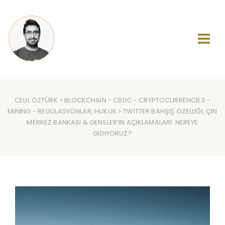
CELIL ÖZTÜRK
>
BLOCKCHAIN
-
CBDC
-
CRYPTOCURRENCIES
-
MINING
-
REGÜLASYONLAR, HUKUK
> TWITTER BAHŞIŞ ÖZELLIĞI, ÇIN
MERKEZ BANKASI & GENSLER’IN AÇIKLAMALARI: NEREYE
GIDIYORUZ?