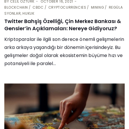
BY
CELIL ÖZTÜRK
OCTOBER 16, 2021
BLOCKCHAIN
CBDC
CRYPTOCURRENCIES
MINING
REGÜLA
SYONLAR, HUKUK
Twitter Bahşiş Özelliği, Çin Merkez Bankası &
Gensler’in Açıklamaları: Nereye Gidiyoruz?
Kriptoparalar ile ilgili son derece önemli gelişmelerin
arka arkaya yaşandığı bir dönemin içerisindeyiz. Bu
gelişmeler doğal olarak ekosistemin büyüme hızı ve
potansiyeli ile paralel...