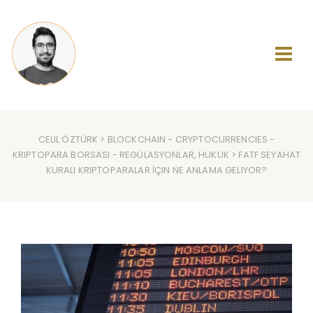
CELIL ÖZTÜRK
>
BLOCKCHAIN
-
CRYPTOCURRENCIES
-
KRIPTOPARA BORSASI
-
REGÜLASYONLAR, HUKUK
> FATF SEYAHAT
KURALI KRIPTOPARALAR İÇIN NE ANLAMA GELIYOR?