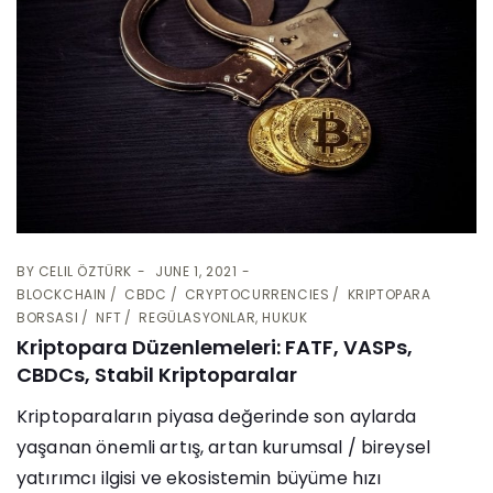
BY
CELIL ÖZTÜRK
JUNE 1, 2021
BLOCKCHAIN
CBDC
CRYPTOCURRENCIES
KRIPTOPARA
BORSASI
NFT
REGÜLASYONLAR, HUKUK
Kriptopara Düzenlemeleri: FATF, VASPs,
CBDCs, Stabil Kriptoparalar
Kriptoparaların piyasa değerinde son aylarda
yaşanan önemli artış, artan kurumsal / bireysel
yatırımcı ilgisi ve ekosistemin büyüme hızı